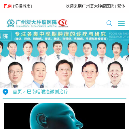
巴南
[
切换城市
]
欢迎来到
广州复大肿瘤医院
|
繁体
首页
>
巴南咽喉癌微创治疗