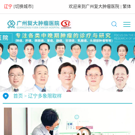
辽宁
[
切换城市
]
欢迎来到
广州复大肿瘤医院
|
繁体
首页
>
辽宁多象限取样