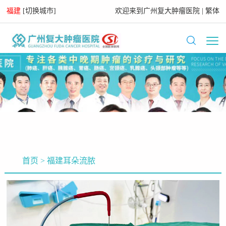
福建
[
切换城市
]
欢迎来到
广州复大肿瘤医院
|
繁体
首页
>
福建耳朵流脓