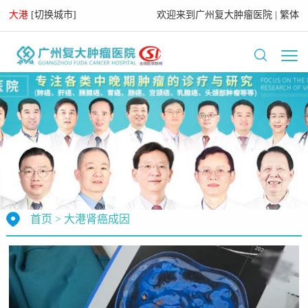
大港
[
切换城市
]
欢迎来到
广州复大肿瘤医院
|
繁体
首页
>
大港肾癌成因