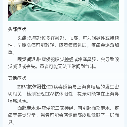
头部症状
头痛:
头痛部位多在颞部、顶部，可为间歇性或持续
性。早期头痛可能较轻，随着病情进展，疼痛会逐渐加
重。
嗅觉减退:
肿瘤侵犯嗅觉
神经
或堵塞鼻腔，会导致嗅
觉减退或丧失。患者可能无法正常闻到气味。
其他症状
EBV抗体阳性:
EB病毒感染与上海鼻咽癌的发生密
切相关，检测发现EBV抗体阳性，提示可能存在上海鼻
咽癌风险。
面部麻木:
肿瘤侵犯三叉神经，可引起面部麻木、疼
痛等感觉异常。患者可能会感觉面部
皮肤
像戴了一层面
具。