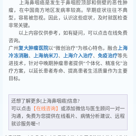
上海鼻咽癌是发生于鼻咽腔顶部和侧壁的恶性肿
瘤，在中国南方地区发病率较高。早期症状往往不典
型，容易被忽视。因此，认识这些症状，及时就医检查
非常关键。
以上内容仅供参考，如有疑问，可以点击在线免费
咨询。
广州
复大肿瘤医院
以“微创治疗”为核心特色，融合
上海
冷冻消融
、
上海纳米刀
、
上海介入治疗
、
免疫治疗
等先
进技术，针对中晚期肿瘤患者提供“个体化、精准化”治
疗方案，以延长患者寿命、提高患者生活质量作为主要
目标。
还想了解更多[上海鼻咽癌]信息?
可以点击
【在线咨询】
或添加微信
与医生顾问一对一
沟通，免费为您提供在线看片、病情分析建议、远程
就诊服务喔~!