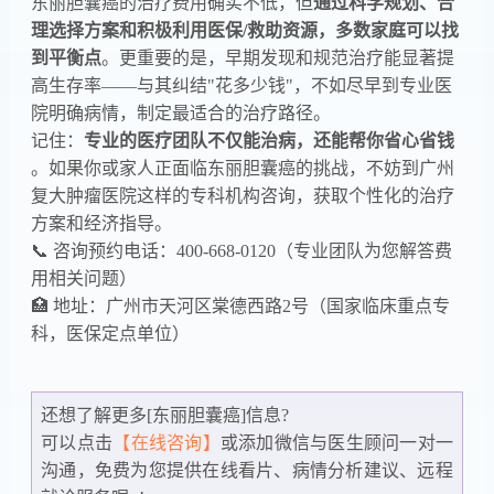
东丽胆囊癌的治疗费用确实不低，但​
​通过科学规划、合
理选择方案和积极利用医保/救助资源，多数家庭可以找
到平衡点​
​。更重要的是，早期发现和规范治疗能显著提
高生存率——与其纠结"花多少钱"，不如尽早到专业医
院明确病情，制定最适合的治疗路径。
记住：​
​专业的医疗团队不仅能治病，还能帮你省心省钱​
。如果你或家人正面临东丽胆囊癌的挑战，不妨到广州
复大肿瘤医院这样的专科机构咨询，获取个性化的治疗
方案和经济指导。
📞 咨询预约电话：400-668-0120（专业团队为您解答费
用相关问题）
🏥 地址：广州市天河区棠德西路2号（国家临床重点专
科，医保定点单位）
还想了解更多[东丽胆囊癌]信息?
可以点击
【在线咨询】
或添加微信
与医生顾问一对一
沟通，免费为您提供在线看片、病情分析建议、远程