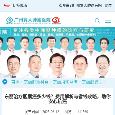
东丽
[
切换城市
]
欢迎来到
广州复大肿瘤医院
|
繁体
首页
>
东丽肿瘤科室
>
东丽消化系统
>
东丽胆囊癌
>
东丽治疗胆囊癌多少钱？费用解析与省钱攻略，助你
安心抗癌
发布时间：2025-08-18
浏览：
111560