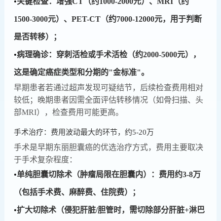
•
​​关键检查​​：增强CT（约1000-2000元）、MRI（约
1500-3000元）、PET-CT（约7000-12000元，用于判断
是否转移）；
•
​​病理确诊​​：穿刺活检或手术活检（约2000-5000元），
这是确定癌症类型和分期的"金标准"。
早期患者若通过超声发现可疑结节，后续检查费用相对
较低；晚期患者因需全面评估转移情况（如骨扫描、头
部MRI），检查费用可能更高。
手术治疗：费用波动最大的环节，约5-20万
手术是早期东丽胆囊癌的优选治疗方式，费用主要取决
于手术复杂程度：
•
​​单纯胆囊切除术​​（肿瘤局限在胆囊内）：费用约3-8万
（包括手术费、麻醉费、住院费）；
•
​​扩大切除术​​（侵犯肝脏/胆管时，需切除部分肝脏+淋巴