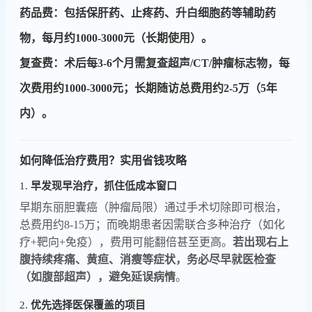
​​药品费​​：包括保肝药、止疼药、升白细胞药等辅助药
物，每月约1000-3000元（长期使用）。
​​复查费​​：术后每3-6个月需复查超声/CT/肿瘤标志物，每
次费用约1000-3000元；长期随访总费用约2-5万（5年
内）。
如何降低治疗费用？实用省钱攻略
1. ​
​早发现早治疗，抓住低成本窗口​
早期东丽胆囊癌（肿瘤局限）通过手术切除即可根治，
总费用约8-15万；而晚期患者因需联合多种治疗（如化
疗+靶向+免疫），费用可能翻倍甚至更高。​
​若出现右上
腹持续疼痛、黄疸、消瘦等症状，务必尽早就医检查
（如腹部超声），避免延误病情​
​。
2. ​
​优先选择医保覆盖的项目​