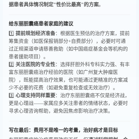
据患者具体情况制定"性价比最高"的方案​
​。
给东丽胆囊癌患者家庭的建议
1️⃣ ​
​提前规划经济准备​
​：根据医生预估的治疗方案，提前
筹集资金（如医保报销部分+自费部分），必要时可通
过正规渠道申请慈善救助（如中国癌症基金会等机构的
患者援助项目）。
2️⃣ ​
​关注医院的专业性​
​：选择肝胆外科专科实力强、有丰
富东丽胆囊癌治疗经验的医院（如广州复大肿瘤医
院），既能提高治疗效果，也可能通过更精准的方案减
少不必要的花费（如避免重复检查或无效治疗）。
3️⃣ ​
​心理支持同样重要​
​：治疗东丽胆囊癌不仅是经济战，
更是心理战——家属应多关注患者的情绪状态，必要时
寻求心理咨询帮助，避免因焦虑影响治疗决策。
写在最后：费用不是唯一的考量，治好病才是目标