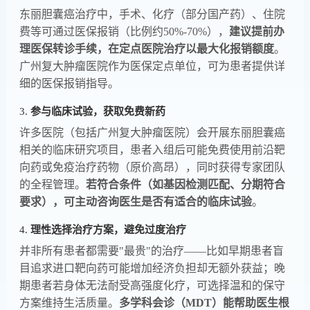
东丽胆囊癌治疗中，手术、化疗（部分国产药）、住院
费等可通过医保报销（比例约50%-70%），​
​建议提前办
理医保转诊手续，在定点医院治疗以最大化报销额度​
​。
广州复大肿瘤医院作为医保定点单位，可为患者提供详
细的医保报销指导。
3. ​
​参与临床试验，获取免费新药​
许多医院（包括广州复大肿瘤医院）会开展东丽胆囊癌
相关的临床研究项目，患者入组后可能免费使用前沿靶
向药或免疫治疗药物（原价高昂），同时获得专家团队
的全程管理。​
​若符合条件（如基因检测匹配、分期符合
要求），可主动咨询医生是否有适合的临床试验​
​。
4. ​
​理性选择治疗方案，避免过度治疗​
并非所有患者都需要"最贵"的治疗——比如早期患者盲
目追求进口靶向药可能增加经济负担却无额外获益；晚
期患者若身体无法耐受高强度化疗，可选择温和的保守
方案维持生活质量。​
​多学科会诊（MDT）能帮助医生根