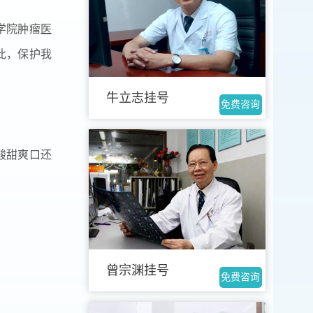
学院肿瘤
医
此，保护我
牛立志挂号
免费咨询
酸甜爽口还
曾宗渊挂号
免费咨询