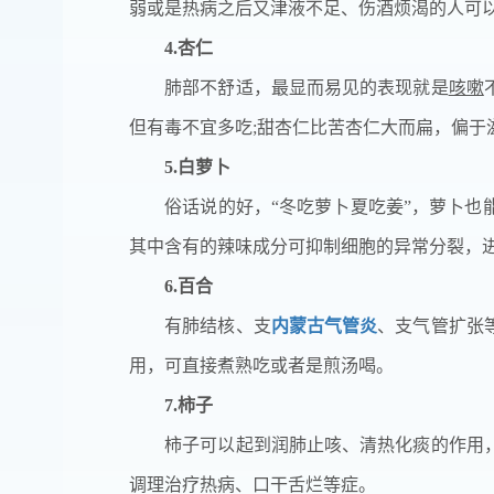
弱或是热病之后又津液不足、伤酒烦渴的人可
4.杏仁
肺部不舒适，最显而易见的表现就是
咳嗽
但有毒不宜多吃;甜杏仁比苦杏仁大而扁，偏于
5.白萝卜
俗话说的好，“冬吃萝卜夏吃姜”，萝卜也能
其中含有的辣味成分可抑制细胞的异常分裂，
6.百合
有肺结核、支
内蒙古气管炎
、支气管扩张
用，可直接煮熟吃或者是煎汤喝。
7.柿子
柿子可以起到润肺止咳、清热化痰的作用，
调理治疗热病、口干舌烂等症。