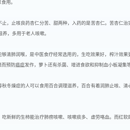
以食用。
不止，止咳良药杏仁分苦、甜两种，入药的是苦杏仁。苦杏仁治
滋养，多用于老人咳嗽。
够清肺润喉，是中医食疗经常选用的，生吃效果好，榨汁效果
进而预防
癌症
发作，萝卜还有杀菌、增进食欲和抑制血小板凝集
等秋冬燥症的人可以食用百合调理滋养，百合有着润肺止咳、清
吃新鲜的生柿能治疗肺痨咳嗽、咳嗽痰多、虚劳咯血。而红软