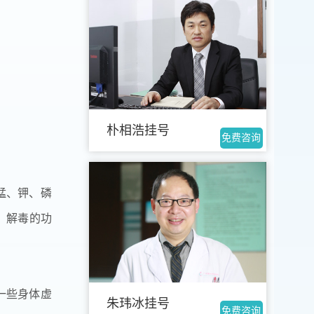
朴相浩挂号
免费咨询
锰、钾、磷
、解毒的功
一些身体虚
朱玮冰挂号
免费咨询