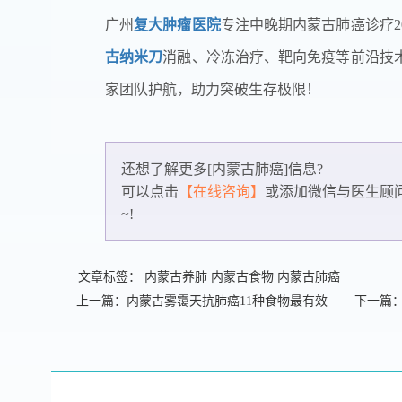
广州
复大肿瘤医院
专注中晚期内蒙古肺癌诊疗
古纳米刀
消融、冷冻治疗、靶向免疫等前沿技
家团队护航，助力突破生存极限！
还想了解更多[内蒙古肺癌]信息?
可以点击
【在线咨询】
或添加微信
与医生顾
~!
文章标签：
内蒙古养肺
内蒙古食物
内蒙古肺癌
上一篇：内蒙古雾霭天抗肺癌11种食物最有效
下一篇