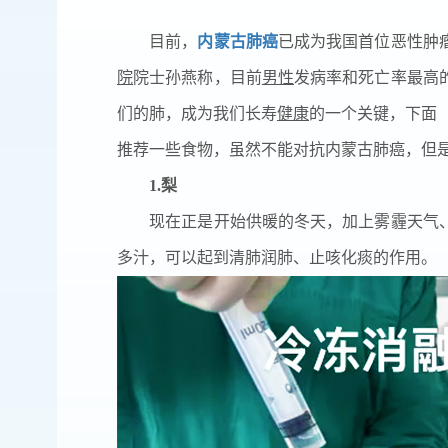
目前，
内蒙古肺癌
已成为我国首位恶性肿
院
院士孙燕称，目前
男性
发病率和死亡率最高
们的肺，成为我们长寿
健康
的一个关键，下面
推荐一些食物，虽然不能对抗内蒙古肺癌，但
1.梨
现在正是开始供暖的冬天，加上雾霾天气、
多汁，可以起到清肺润肺、止咳化痰的作用。