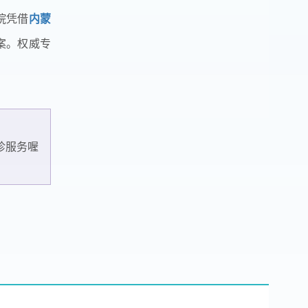
院凭借
内蒙
案。权威专
诊服务喔