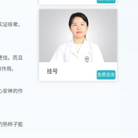
实证咳嗽，
更佳。而且
等作用。
挂号
免费咨询
心安神的作
的熟柿子能