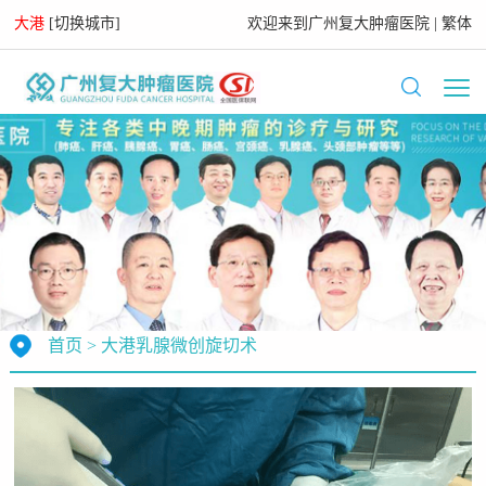
大港
[
切换城市
]
欢迎来到
广州复大肿瘤医院
|
繁体
首页
>
大港乳腺微创旋切术