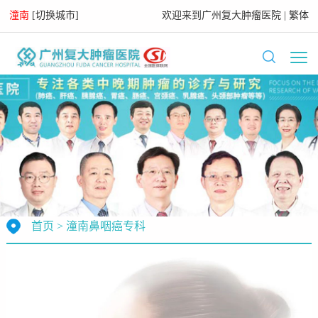
潼南
[
切换城市
]
欢迎来到
广州复大肿瘤医院
|
繁体
首页
>
潼南鼻咽癌专科