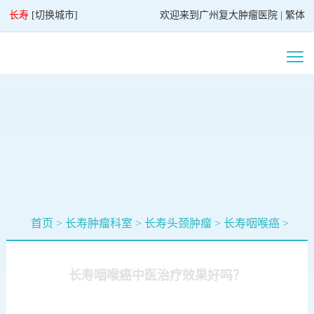
长寿
[
切换城市
]
欢迎来到
广州复大肿瘤医院
|
繁体
首页
>
长寿肿瘤科室
>
长寿头颈肿瘤
>
长寿咽喉癌
>
长寿咽喉癌中医治疗效果好吗？
发布时间：2025-10-10
浏览：
83426