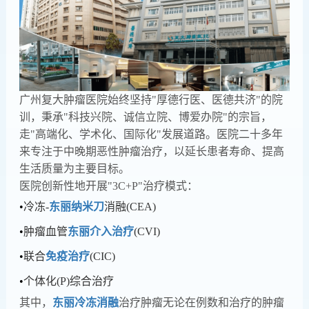
广州复大肿瘤医院始终坚持"厚德行医、医德共济"的院
训，秉承"科技兴院、诚信立院、博爱办院"的宗旨，
走"高端化、学术化、国际化"发展道路。医院二十多年
来专注于中晚期恶性肿瘤治疗，以延长患者寿命、提高
生活质量为主要目标。
医院创新性地开展"3C+P"治疗模式：
•
冷冻-
东丽纳米刀
消融(CEA)
•
肿瘤血管
东丽介入治疗
(CVI)
•
联合
免疫治疗
(CIC)
•
个体化(P)综合治疗
其中，
东丽冷冻消融
治疗肿瘤无论在例数和治疗的肿瘤