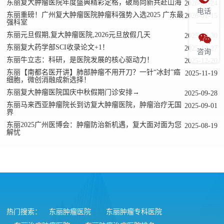
东丽复大肿瘤医院年度盛典精彩定格，破局向新共赴山海
2026-01-24
电话
东丽重磅！广州复大肿瘤医院肿瘤科强势入选2025 广东最
2026-01-15
强科室
东丽元旦假期,复大肿瘤医院,2026元旦放假几天
2025-12-30

东丽复大药学部SCI收录论文+1！
2025-12-27
咨询
东丽牛立志：科研，是医院发展的核心驱动力！
2025-12-20
东丽【南都名医开讲】肺部肿瘤不用开刀？一针“冰封”癌
2025-11-19
细胞，微创消融成新选择！
东丽复大肿瘤医院国庆中秋假期门诊安排→
2025-09-28
东丽马来西亚肿瘤院长到访复大肿瘤医院，肿瘤治疗无国
2025-09-01
界
东丽2025广州医博会：肿瘤防治新机遇，复大面对面为您
2025-08-19
解忧
热门搜索：
东丽肿瘤医院
东丽肿瘤专科医院