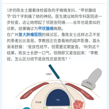
5岁的陈女士握着体检报告的手微微发抖，"甲状腺结
节"四个字刺痛了她的神经。医生建议她到专科医院进一
步检查，这让她想起了邻居张阿姨——去年也是类似的
诊断，结果确诊为
甲状腺癌
晚期。
在广州
复大肿瘤医院
的候诊区，像陈女士这样忐忑不安
的患者比比皆是。李教授正在查看她的超声影像，眉头
渐渐舒展："是良性结节，但需要定期复查。"听到这个
结果，陈女士长舒一口气，但随即又紧张起来："李教
授，怎么区分结节是良性还是恶性？"