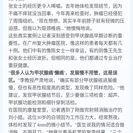
张女士的经历更令人唏嘘。去年她体检发现结节，因为
不痛不痒就没当回事，今年再来检查时，肿瘤已经侵犯
了周围组织。"现在想想，其实半年前脖子就有轻微的压
迫感，但我以为是颈椎病..."她懊悔地说。
这些真实案例让记者深刻感受到甲状腺癌早期诊断的重
要性。在广州复大肿瘤医院，像这样的患者每天都有几
十例。他们中有的像陈女士一样幸运，有的则像王先生
和张女士经历波折。但相同的是，他们都通过专业治疗
重获健康。
"
很多人认为甲状腺癌'懒癌'，发展慢不用管，这是误
区。
"李教授严肃地说，"确实有部分甲状腺癌进展缓
慢，但也有恶性程度高的类型，发现晚了同样危险。"他
建议，发现甲状腺结节后，至少要做三项检查：超声、
甲状腺功能检测和细针穿刺活检。
在医院的康复室里，记者遇到了刚做完射频消融治疗的
刘小姐。这位30岁的白领因为工作压力大，经常熬夜，
体检时发现了4mm的微小结节。"医生说我的情况适合做
消融，不用开刀。"她展示着手机里的复查结果，"三个