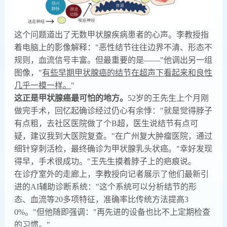
这个问题道出了无数甲状腺疾病患者的心声。李教授指
着电脑上的影像解释："恶性结节往往边界不清、形态不
规则，血流信号丰富。但最重要的是——"他调出另一组
图像，"
有些早期甲状腺癌的结节在超声下看起来和良性
几乎一模一样。
"
这正是甲状腺癌最可怕的地方。
52岁的王先生上个月刚
做完手术，回忆起确诊经过仍心有余悸："就是觉得脖子
有点粗，去社区医院做了个B超，医生说结节有点可
疑，建议我到大医院复查。"在广州复大肿瘤医院，通过
细针穿刺活检，最终确诊为甲状腺乳头状癌。"幸好发现
得早，手术很成功。"王先生摸着脖子上的疤痕说。
在诊疗室外的走廊上，李教授向记者展示了他们最新引
进的AI辅助诊断系统："这个系统可以分析结节的形
态、血流等20多项特征，准确率比传统方法提高3
0%。"但他随即强调："再先进的设备也比不上定期检查
的习惯。"