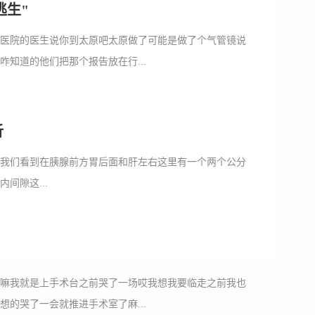
逃生"
县医院的医生说你到太原吧太原做了可能是做了个气管镜说
知道的他们把那个报告放在行...
析
分我们看到在胰腺前方胃后面和肝左右这里有一个两个公分
间隙这...
歹嘛我就是上手术台之前哭了一场哎我想我要临走之前我也
的哭了一会就推进手术室了麻...