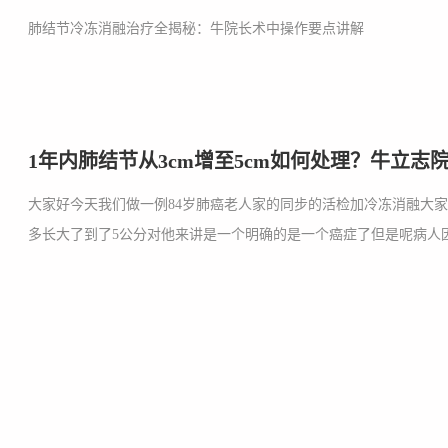
肺结节冷冻消融治疗全揭秘：牛院长术中操作要点讲解
1年内肺结节从3cm增至5cm如何处理？牛立志
大家好今天我们做一例84岁肺癌老人家的同步的活检加冷冻消融大
多长大了到了5公分对他来讲是一个明确的是一个癌症了但是呢病人因为