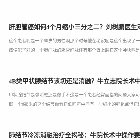
肝胆管癌如何4个月缩小三分之二？刘树鹏医生
这个患者呢是一个60岁的男性啊那个时候他在老家呢是这个出现了
癌侵犯了肝的一个胆门脉的胆管静脉还有那个肾上腺它这个肿块呢是处
4B类甲状腺结节该切还是消融？牛立志院长术
甲状腺结节是做消融还是做手术这是一个患者经常面临的问题大家
概一个8毫米的这个结节你看它低回声中间有一些细小的钙化点但它边
肺结节冷冻消融治疗全揭秘：牛院长术中操作要