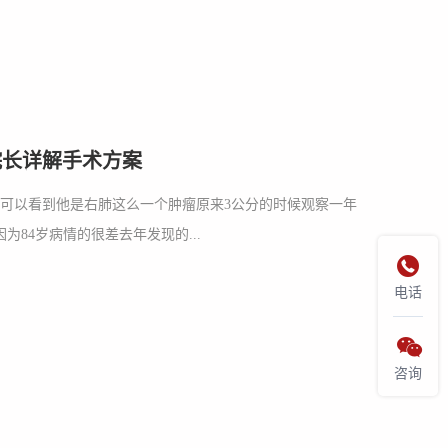
院长详解手术方案
家可以看到他是右肺这么一个肿瘤原来3公分的时候观察一年
84岁病情的很差去年发现的...

电话

咨询