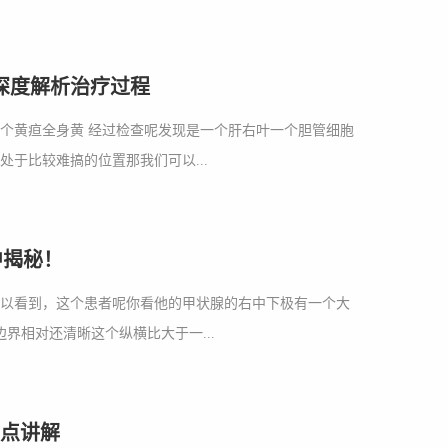
深度解析治疗过程
一个黄疸全身黄 经过检查呢发现是一个肝右叶一个胆管细胞
于比较难搞的位置那我们可以...
中揭秘！
可以看到，这个患者呢你看他的甲状腺的右中下极有一个大
界相对还清晰这个纵横比大于一...
点讲解