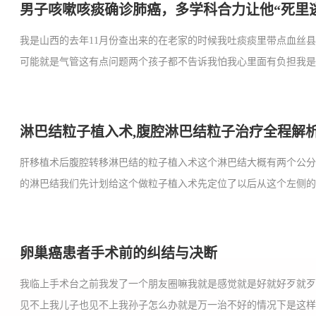
男子咳嗽咳痰确诊肺癌，多学科合力让他“死里
我是山西的去年11月份查出来的在老家的时候我吐痰痰里带点血丝
可能就是气管这有点问题两个孩子都不告诉我怕我心里面有负担我是咋
淋巴结粒子植入术,腹腔淋巴结粒子治疗全程解
肝移植术后腹腔转移淋巴结的粒子植入术这个淋巴结大概有两个公
的淋巴结我们先计划给这个做粒子植入术先定位了以后从这个左侧的内
卵巢癌患者手术前的纠结与决断
我临上手术台之前我发了一个朋友圈嘛我就是感觉就是好就好歹就
见不上我儿子也见不上我孙子怎么办就是万一治不好的情况下是这样想