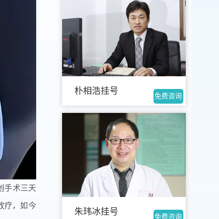
朴相浩挂号
免费咨询
创手术三天
放疗，如今
朱玮冰挂号
免费咨询