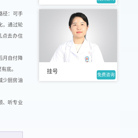
路径：可手
化，通过轮
几点去办住
后月自付降
里有底。
挂号
免费咨询
减少厨房油
预、听专业