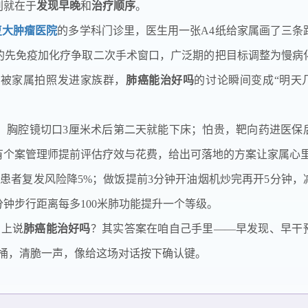
别就在于
发现早晚
和
治疗顺序
。
复大肿瘤医院
的多学科门诊里，医生用一张A4纸给家属画了三条
的先免疫加化疗争取二次手术窗口，广泛期的把目标调整为慢病
纸被家属拍照发进家族群，
肺癌能治好吗
的讨论瞬间变成“明天
，胸腔镜切口3厘米术后第二天就能下床；怕贵，靶向药进医保
有个案管理师提前评估疗效与花费，给出可落地的方案让家属心
患者复发风险降5%；做饭提前3分钟开油烟机炒完再开5分钟，
分钟步行距离每多100米肺功能提升一个等级。
网上说
肺癌能治好吗
？其实答案在咱自己手里——早发现、早干
圾桶，清脆一声，像给这场对话按下确认键。