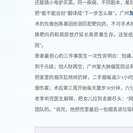
还能骑小电驴买菜。同一疾病，不同剧本，差
把“能不能治好”翻译成“下一步怎么做”。广州
术的先微创再基因检测匹配靶向药，不可手术
换靶向药和局部放疗延长高质量生存。这张
院”。
患者最担心的三件事医生一次性说明白：怕痛
到千元级；怕人财两空，广州复大肿瘤医院设
把家里的烟灰缸统统扔掉，二手烟每减少1小时
烟伤害；术后第三周开始每天散步30分钟，六
老李听完医生解释，把女儿拉到走廊尽头：“
团队的。”说完，他把兜里最后一包烟丢进垃