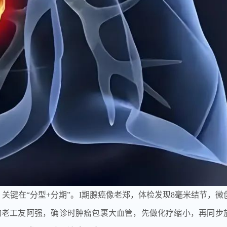
关键在“分型+分期”。I期腺癌像老郑，体检发现8毫米结节，微
癌的老工友阿强，确诊时肿瘤包裹大血管，先做化疗缩小，再同步