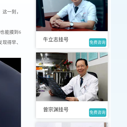
。这一刻，
也能摸到6
牛立志挂号
发现得早、
免费咨询
曾宗渊挂号
免费咨询