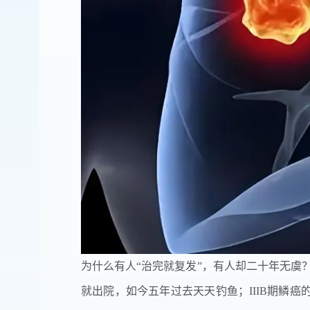
为什么有人“治完就复发”，有人却二十年无虞？
就出院，如今五年过去天天钓鱼；IIIB期鳞