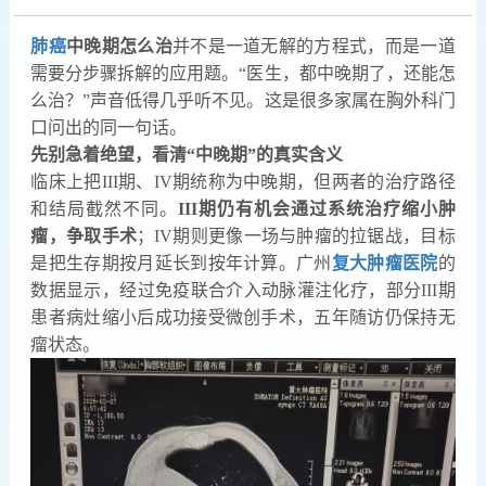
肺癌
中晚期怎么治
并不是一道无解的方程式，而是一道
需要分步骤拆解的应用题。“医生，都中晚期了，还能怎
么治？”声音低得几乎听不见。这是很多家属在胸外科门
口问出的同一句话。
先别急着绝望，看清“中晚期”的真实含义
临床上把III期、IV期统称为中晚期，但两者的治疗路径
和结局截然不同。
III期仍有机会通过系统治疗缩小肿
瘤，争取手术
；IV期则更像一场与肿瘤的拉锯战，目标
是把生存期按月延长到按年计算。广州
复大肿瘤医院
的
数据显示，经过免疫联合介入动脉灌注化疗，部分III期
患者病灶缩小后成功接受微创手术，五年随访仍保持无
瘤状态。