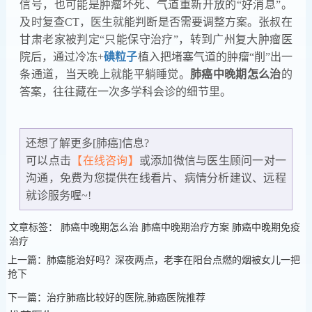
信号，也可能是肿瘤坏死、气道重新开放的“好消息”。
及时复查CT，医生就能判断是否需要调整方案。张叔在
甘肃老家被判定“只能保守治疗”，转到广州复大肿瘤医
院后，通过冷冻+
碘粒子
植入把堵塞气道的肿瘤“削”出一
条通道，当天晚上就能平躺睡觉。
肺癌中晚期怎么治
的
答案，往往藏在一次多学科会诊的细节里。
还想了解更多[肺癌]信息?
可以点击
【在线咨询】
或添加微信
与医生顾问一对一
沟通，免费为您提供在线看片、病情分析建议、远程
就诊服务喔~!
文章标签：
肺癌中晚期怎么治
肺癌中晚期治疗方案
肺癌中晚期免疫
治疗
上一篇：肺癌能治好吗？深夜两点，老李在阳台点燃的烟被女儿一把
抢下
下一篇：治疗肺癌比较好的医院,肺癌医院推荐