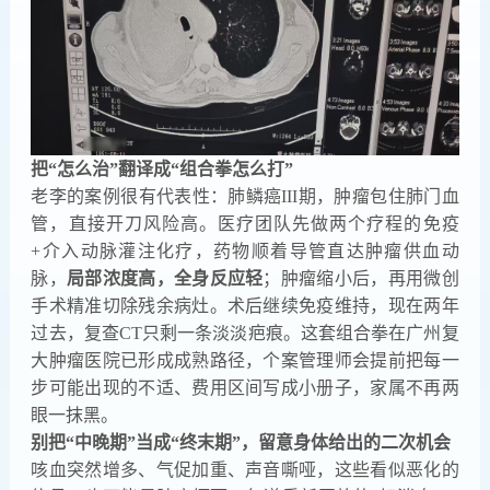
把“怎么治”翻译成“组合拳怎么打”
老李的案例很有代表性：肺鳞癌III期，肿瘤包住肺门血
管，直接开刀风险高。医疗团队先做两个疗程的免疫
+介入动脉灌注化疗，药物顺着导管直达肿瘤供血动
脉，
局部浓度高，全身反应轻
；肿瘤缩小后，再用微创
手术精准切除残余病灶。术后继续免疫维持，现在两年
过去，复查CT只剩一条淡淡疤痕。这套组合拳在广州复
大肿瘤医院已形成成熟路径，个案管理师会提前把每一
步可能出现的不适、费用区间写成小册子，家属不再两
眼一抹黑。
别把“中晚期”当成“终末期”，留意身体给出的二次机会
咳血突然增多、气促加重、声音嘶哑，这些看似恶化的