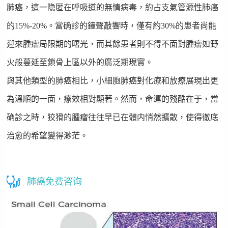
肺癌，這一隐匿在呼吸道的無情病毒，約占支氣管源性肺癌
的15%-20%。當确診的鐘聲敲響時，僅有約30%的患者尚能
迎來腫瘤局限期的曙光，而其餘患者則不得不面對腫瘤如野
火般蔓延至鎖骨上區以外的廣泛期現實。
與其他類型的肺癌相比，小細胞肺癌對化療和放療展現出更
為溫順的一面，療效相對顯著。然而，命運的殘酷在于，當
确診之時，狡猾的腫瘤往往早已在體内悄然擴散，使得徹底
治愈的希望變得渺茫。
肺癌免费咨询