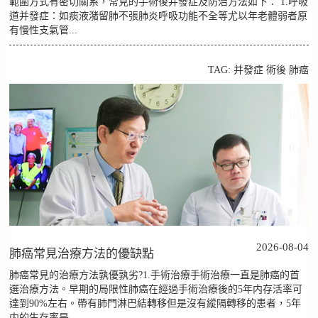
範圍方式有密切關系，常見的手術後并發症及防治方法如下： 1.呼吸
道并發症：如痰液潴留肺不張肺炎呼吸功能不全等尤以年老體弱者原
有慢性支氣管...
TAG:
并發症
術後
肺癌
2026-08-04
肺癌常見治療方法的優缺點
肺癌常見的治療方法孰優孰劣?1.手術治療手術治療一直是肺癌的首
選治療方法。早期的局限性肺癌在經過手術治療後的5年内存活率可
達到90%左右。帶有肺門淋巴結轉移但是沒有縱隔轉移的患者，5年
内的生存率是...