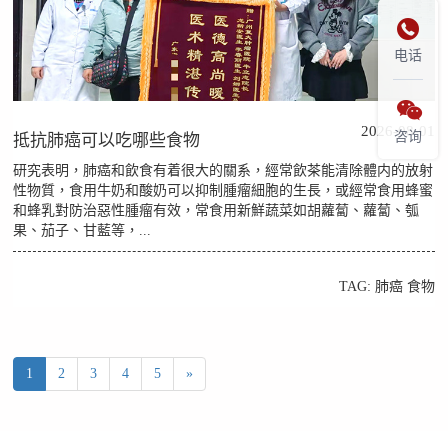

电话

2026-08-01
咨询
抵抗肺癌可以吃哪些食物
研究表明，肺癌和飲食有着很大的關系，經常飲茶能清除體内的放射
性物質，食用牛奶和酸奶可以抑制腫瘤細胞的生長，或經常食用蜂蜜
和蜂乳對防治惡性腫瘤有效，常食用新鮮蔬菜如胡蘿蔔、蘿蔔、瓠
果、茄子、甘藍等，...
TAG:
肺癌
食物
1
2
3
4
5
»