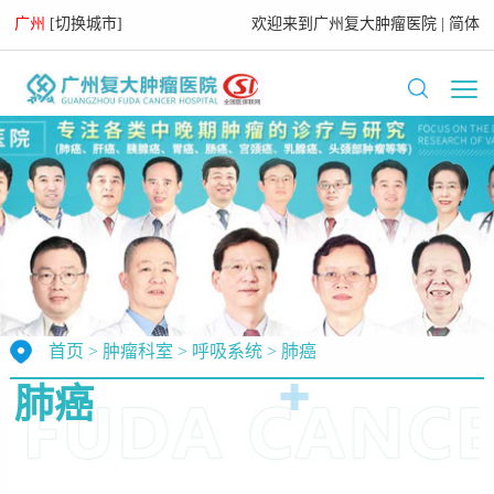
广州
[
切换城市
]
欢迎来到
广州复大肿瘤医院
|
简体
首页
>
肿瘤科室
>
呼吸系统
>
肺癌
肺癌