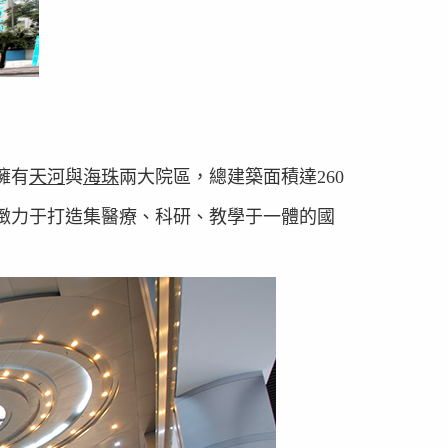
擁有
天河
與
海珠
兩大院區，總建築面積達260
向，緻力于打造集醫療、科研、教學于一體的國