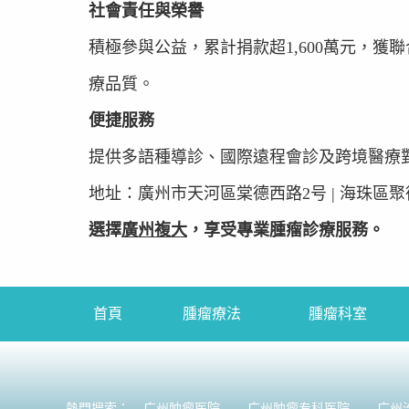
​​社會責任與榮譽​​
積極參與公益，累計捐款超1,600萬元，獲聯
療品質。
​​便捷服務​​
提供多語種導診、國際遠程會診及跨境醫療對接，24小
​​地址​​：廣州市天河區棠德西路2号 | 海珠區
選擇
廣州複大
，享受專業腫瘤診療服務。​
首頁
腫瘤療法
腫瘤科室
熱門搜索：
广州肿瘤医院
广州肿瘤专科医院
广州