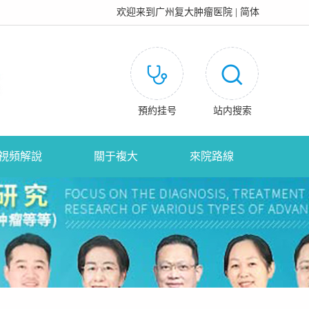
欢迎来到
广州复大肿瘤医院
|
简体
預約挂号
站内搜索
視頻解說
關于複大
來院路線