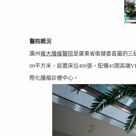
​​醫院概況​​
廣州
複大腫瘤醫院
是廣東省衛健委直屬的三
00平方米，設置床位400張，配備45間高
際化腫瘤診療中心。