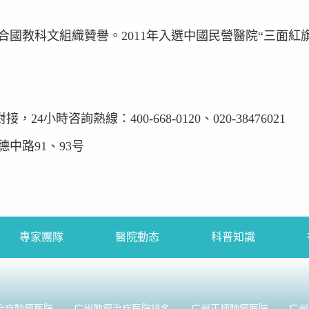
合國教科文組織贊譽。2011年入選中國民營醫院“三面紅旗
時咨詢熱線：400-668-0120、020-38476021
聚德中路91、93号
專家團隊
醫院動态
科普知識
治疗肿瘤医院
广州肿瘤治疗医院排名
广州正规肿瘤医院
广州