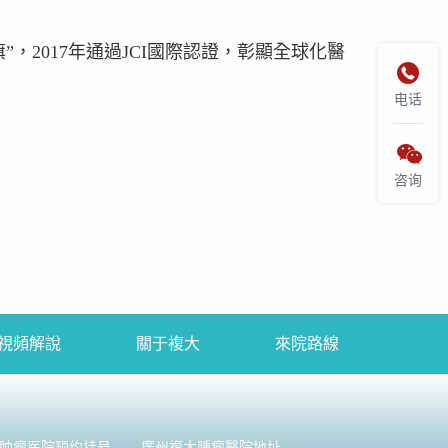
”，2017年通過JCI國際認證，彰顯全球化醫

电话

咨询
視頻解說
關于複大
來院路線
肿瘤医院预约挂号
廣州複大腫瘤醫院地址