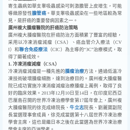
寄生蟲病如華支睾吸蟲感染可刺激膽管上皮增生，可能
導緻原發性
膽管癌
。華支睾吸蟲感染在一些地區較為常
見，是肝癌的重要發病因素之一。
廣州複大腫瘤醫院的肝癌防治策略
廣州複大腫瘤醫院在肝癌防治方面積累了豐富的經驗，
采用以冷凍消瘤減瘤（CSA）、癌血管介入療法（CV
I）和
聯合免疫療法
（CIC）為主導的“3C”治療模式，取
得了顯著成效。
1. 冷凍消瘤減瘤（CSA）
冷凍消瘤減瘤是一種先進的
腫瘤治療
方法，通過低溫冷
凍技術破壞腫瘤細胞，達到治療目的。廣州複大腫瘤醫
院已成功實施冷凍消瘤減瘤治療腫瘤上萬例，取得了良
好的臨床效果。2013年12月10日至14日，在印度尼西亞
巴厘島召開的世界冷凍治療學會第17屆年會上，廣州複
大腫瘤醫院的徐克成總院長、
牛立志
院長、劉麗寶副院
長當選理事會成員，徐克成當選第十八屆世界冷凍治療
學會主席，這也是繼日本之後在此當選為世界冷凍治療
學會主席的亞洲學者。