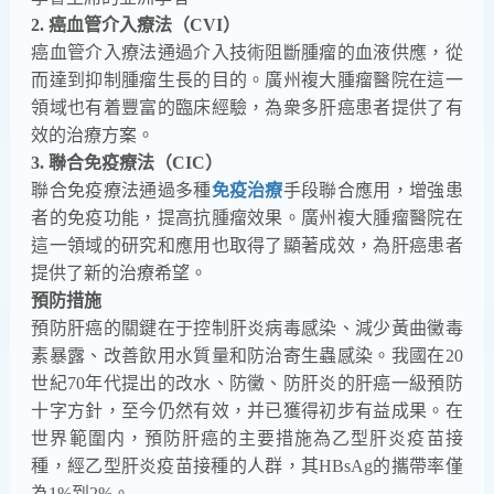
2. 癌血管介入療法（CVI）
癌血管介入療法通過介入技術阻斷腫瘤的血液供應，從
而達到抑制腫瘤生長的目的。廣州複大腫瘤醫院在這一
領域也有着豐富的臨床經驗，為衆多肝癌患者提供了有
效的治療方案。
3. 聯合免疫療法（CIC）
聯合免疫療法通過多種
免疫治療
手段聯合應用，增強患
者的免疫功能，提高抗腫瘤效果。廣州複大腫瘤醫院在
這一領域的研究和應用也取得了顯著成效，為肝癌患者
提供了新的治療希望。
預防措施
預防肝癌的關鍵在于控制肝炎病毒感染、減少黃曲黴毒
素暴露、改善飲用水質量和防治寄生蟲感染。我國在20
世紀70年代提出的改水、防黴、防肝炎的肝癌一級預防
十字方針，至今仍然有效，并已獲得初步有益成果。在
世界範圍内，預防肝癌的主要措施為乙型肝炎疫苗接
種，經乙型肝炎疫苗接種的人群，其HBsAg的攜帶率僅
為1%到2%。