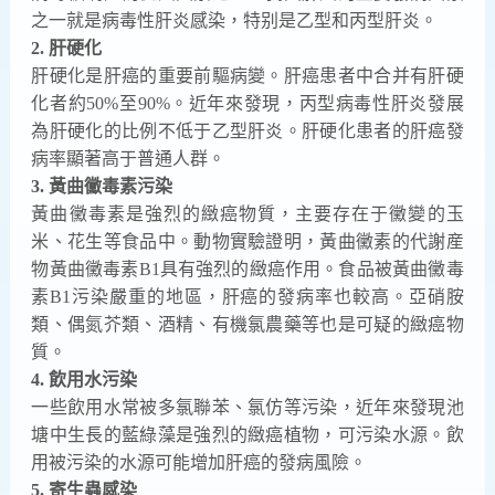
之一就是病毒性肝炎感染，特别是乙型和丙型肝炎。
2. 肝硬化
肝硬化是肝癌的重要前驅病變。肝癌患者中合并有肝硬
化者約50%至90%。近年來發現，丙型病毒性肝炎發展
為肝硬化的比例不低于乙型肝炎。肝硬化患者的肝癌發
病率顯著高于普通人群。
3. 黃曲黴毒素污染
黃曲黴毒素是強烈的緻癌物質，主要存在于黴變的玉
米、花生等食品中。動物實驗證明，黃曲黴素的代謝産
物黃曲黴毒素B1具有強烈的緻癌作用。食品被黃曲黴毒
素B1污染嚴重的地區，肝癌的發病率也較高。亞硝胺
類、偶氮芥類、酒精、有機氯農藥等也是可疑的緻癌物
質。
4. 飲用水污染
一些飲用水常被多氯聯苯、氯仿等污染，近年來發現池
塘中生長的藍綠藻是強烈的緻癌植物，可污染水源。飲
用被污染的水源可能增加肝癌的發病風險。
5. 寄生蟲感染