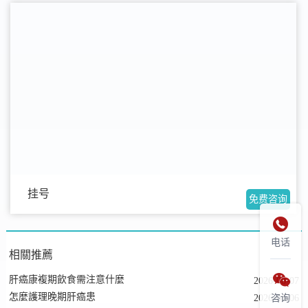
挂号
免费咨询

电话
相關推薦

肝癌康複期飲食需注意什麼
2026-08-07
怎麼護理晚期肝癌患
2026-08-06
咨询