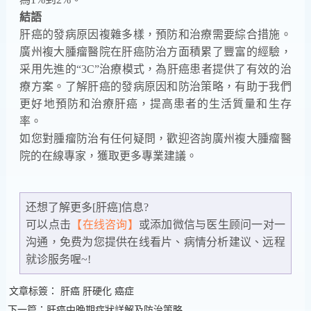
結語
肝癌的發病原因複雜多樣，預防和治療需要綜合措施。
廣州複大腫瘤醫院在肝癌防治方面積累了豐富的經驗，
采用先進的“3C”治療模式，為肝癌患者提供了有效的治
療方案。了解肝癌的發病原因和防治策略，有助于我們
更好地預防和治療肝癌，提高患者的生活質量和生存
率。
如您對腫瘤防治有任何疑問，歡迎咨詢廣州複大腫瘤醫
院的在線專家，獲取更多專業建議。
还想了解更多[肝癌]信息?
可以点击
【在线咨询】
或添加微信
与医生顾问一对一
沟通，免费为您提供在线看片、病情分析建议、远程
就诊服务喔~!
文章标簽：
肝癌
肝硬化
癌症
下一篇：肝癌中晚期症狀詳解及防治策略