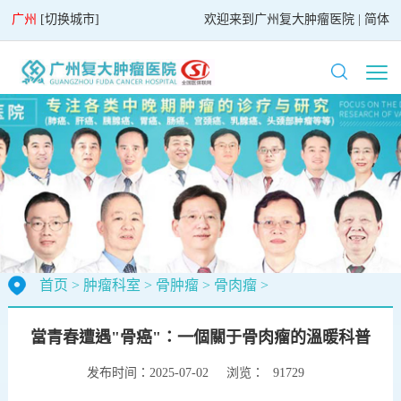
广州
[
切换城市
]
欢迎来到
广州复大肿瘤医院
|
简体
首页
>
肿瘤科室
>
骨肿瘤
>
骨肉瘤
>
當青春遭遇"骨癌"：一個關于骨肉瘤的溫暖科普
发布时间：2025-07-02
浏览：
91729