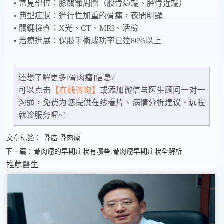
• 常見部位：膝關節周圍（股骨遠端、胫骨近端）
• 典型症狀：進行性加重的骨痛，夜間明顯
• 關鍵檢查：X光、CT、MRI、活檢
• 治療進展：保肢手術成功率已達80%以上
还想了解更多[骨肉瘤]信息?
可以点击
【在线咨询】
或添加微信
与医生顾问一对一
沟通，免费为您提供在线看片、病情分析建议、远程
就诊服务喔~!
文章标簽：
骨癌
骨肉瘤
下一篇：骨肉瘤的早期症狀有哪些,骨肉瘤早期症狀全解析
推薦醫生