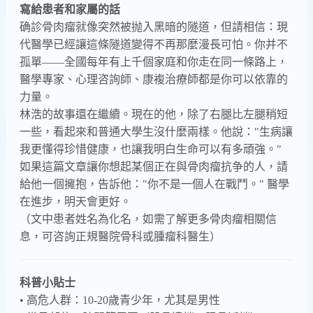
寫給患者和家屬的話
确診骨肉瘤就像突然被抛入黑暗的隧道，但請相信：現
代醫學已經讓這條隧道變得不再那麼漫長可怕。你并不
孤單——全國每年有上千個家庭和你走在同一條路上，
醫學專家、心理咨詢師、康複治療師都是你可以依靠的
力量。
林浩的故事還在繼續。現在的他，除了右腿比左腿稍短
一些，看起來和普通大學生沒什麼兩樣。他說："生病讓
我更懂得珍惜健康，也讓我明白生命可以有多頑強。"
如果這篇文章讓你想起某個正在與骨肉瘤抗争的人，請
給他一個擁抱，告訴他："你不是一個人在戰鬥。" 醫學
在進步，明天會更好。
（文中患者姓名為化名，如需了解更多骨肉瘤相關信
息，可咨詢正規醫院骨科或腫瘤科醫生）
科普小貼士
• 高危人群：10-20歲青少年，尤其是男性