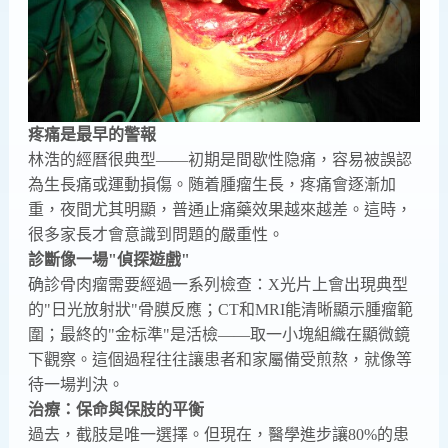
疼痛是最早的警報
林浩的經曆很典型——初期是間歇性隐痛，容易被誤認
為生長痛或運動損傷。随着腫瘤生長，疼痛會逐漸加
重，夜間尤其明顯，普通止痛藥效果越來越差。這時，
很多家長才會意識到問題的嚴重性。
診斷像一場"偵探遊戲"
确診骨肉瘤需要經過一系列檢查：X光片上會出現典型
的"日光放射狀"骨膜反應；CT和MRI能清晰顯示腫瘤範
圍；最終的"金标準"是活檢——取一小塊組織在顯微鏡
下觀察。這個過程往往讓患者和家屬備受煎熬，就像等
待一場判決。
治療：保命與保肢的平衡
過去，截肢是唯一選擇。但現在，醫學進步讓80%的患