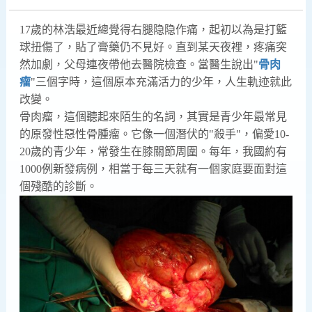
17歲的林浩最近總覺得右腿隐隐作痛，起初以為是打籃
球扭傷了，貼了膏藥仍不見好。直到某天夜裡，疼痛突
然加劇，父母連夜帶他去醫院檢查。當醫生說出"
骨肉
瘤
"三個字時，這個原本充滿活力的少年，人生軌迹就此
改變。
骨肉瘤，這個聽起來陌生的名詞，其實是青少年最常見
的原發性惡性骨腫瘤。它像一個潛伏的"殺手"，偏愛10-
20歲的青少年，常發生在膝關節周圍。每年，我國約有
1000例新發病例，相當于每三天就有一個家庭要面對這
個殘酷的診斷。