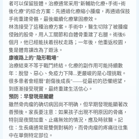
者可以保留肢體。治療通常采用"新輔助化療+手術+術
後化療"的綜合方案：先通過化療縮小腫瘤，再通過保肢
手術重建骨骼，最後繼續化療鞏固療效。
林浩接受了這種治療方案。手術中，醫生切除了被腫瘤
侵蝕的股骨，用人工關節和自體骨重建了右腿。術後6
個月，他已經能扶着拐杖走路；一年後，他重返校園，
隻是體育課改為了遊泳。
康複路上的"隐形戰場"
治療結束不等于戰鬥終結。化療的副作用可能持續數
年：脫發、惡心、免疫力下降...更嚴峻的是心理挑戰。
很多患者會經曆"創傷後成長"——從最初的恐懼絕望，
到逐漸接受現實，最終重建生活信心。
預防：早發現是關鍵
雖然骨肉瘤的确切病因尚不明确，但早期發現能顯著改
善預後。家長要注意：如果孩子出現不明原因的骨痛，
特别是夜間加重、止痛無效的情況，應及時就醫。記
住：生長痛通常是雙側對稱的，而骨肉瘤的疼痛往往集
中在單側特定部位。