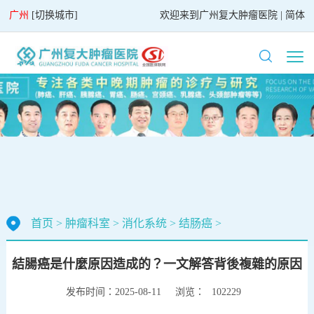
广州
[
切换城市
]
欢迎来到
广州复大肿瘤医院
|
简体
首页
>
肿瘤科室
>
消化系统
>
结肠癌
>
結腸癌是什麼原因造成的？一文解答背後複雜的原因
发布时间：2025-08-11
浏览：
102229