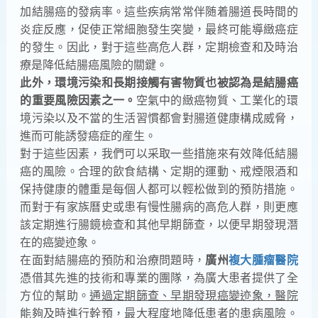
加結腸癌的發病率。這些疾病常常伴随着腸道長時間的
炎症反應，促使正常細胞發生突變，最終可能導緻癌症
的發生。因此，對于這些高危人群，定期檢查和及時治
療是降低結腸癌風險的關鍵。
此外，環境污染和長期接觸有害物質也被認為是結腸癌
的重要風險因素之一。
空氣中的緻癌物質、工業化的環
境污染以及不當的生活習慣都會對腸道健康構成威脅，
進而可能誘發癌症的産生。
對于這些因素，我們可以采取一些措施來有效降低結腸
癌的風險。合理的飲食結構、定期的運動、戒煙限酒和
保持健康的體重是每個人都可以輕松做到的預防措施。
而對于有家族曆史或患有慢性腸病的高危人群，則更應
該定期進行腸鏡檢查和其他早期篩查，以便早期發現潛
在的癌變迹象。
在面對結腸癌的預防和治療問題時，
廣州
複大腫瘤醫院
憑借其先進的技術和專業的團隊，為廣大患者提供了全
方位的幫助。
通過定期篩查、早期發現癌變迹象，醫院
能夠及時進行幹預，最大程度地降低患者的患病風險。