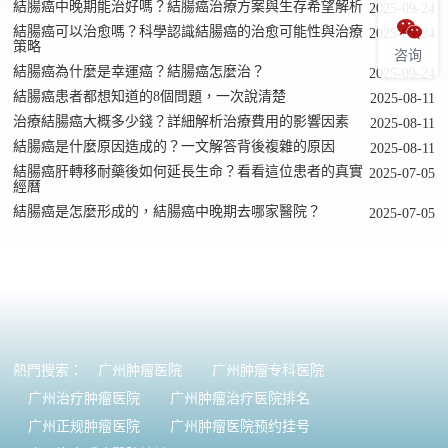
結腸癌中晚期能治好嗎？結腸癌治療方案與生存希望解析
2025-09-24

結腸癌可以治愈嗎？科學認識結腸癌的治愈可能性與治療
2025-09-24
策略
咨询
結腸癌為什麼是幸運癌？結腸癌怎麼治？
2025-09-24
結腸癌患者都想知道的8個問題，一次說清楚
2025-08-11
治療結腸癌大概多少錢？詳細解析治療費用的影響因素
2025-08-11
結腸癌是什麼原因造成的？一文解答背後複雜的原因
2025-08-11
結腸癌肝轉移耐藥後如何延長生命？看看這位患者的真實
2025-07-05
經曆
結腸癌是怎麼形成的，結腸癌中晚期去哪家醫院？
2025-07-05
熱門搜索：
广州肿瘤医院
广州肿瘤专科医院
广州治疗肿瘤医院
广州肿瘤治疗医院排名
广州正规肿瘤医院
广州肿瘤医院预约挂号