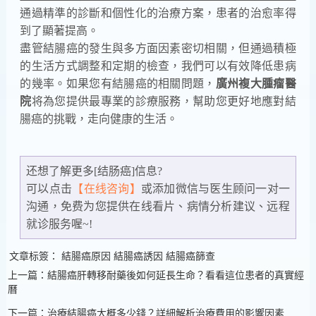
通過精準的診斷和個性化的治療方案，患者的治愈率得
到了顯著提高。
盡管結腸癌的發生與多方面因素密切相關，但通過積極
的生活方式調整和定期的檢查，我們可以有效降低患病
的幾率。如果您有結腸癌的相關問題，
廣州複大腫瘤醫
院
将為您提供最專業的診療服務，幫助您更好地應對結
腸癌的挑戰，走向健康的生活。
还想了解更多[结肠癌]信息?
可以点击
【在线咨询】
或添加微信
与医生顾问一对一
沟通，免费为您提供在线看片、病情分析建议、远程
就诊服务喔~!
文章标簽：
結腸癌原因
結腸癌誘因
結腸癌篩查
上一篇：結腸癌肝轉移耐藥後如何延長生命？看看這位患者的真實經
曆
下一篇：治療結腸癌大概多少錢？詳細解析治療費用的影響因素