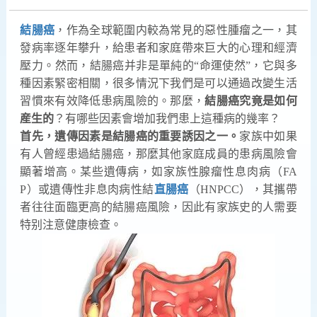
結腸癌
，作為全球範圍内較為常見的惡性腫瘤之一，其
發病率逐年攀升，給患者和家庭帶來巨大的心理和經濟
壓力。然而，結腸癌并非是單純的“命運使然”，它與多
種因素緊密相關，很多情況下我們是可以通過改變生活
習慣來有效降低患病風險的。那麼，
結腸癌究竟是如何
産生的
？有哪些因素會增加我們患上這種病的幾率？
首先，遺傳因素是結腸癌的重要誘因之一。
家族中如果
有人曾經患過結腸癌，那麼其他家庭成員的患病風險會
顯著增高。某些遺傳病，如家族性腺瘤性息肉病（FA
P）或遺傳性非息肉病性結
直腸癌
（HNPCC），其攜帶
者往往面臨更高的結腸癌風險，因此有家族史的人需要
特别注意健康檢查。