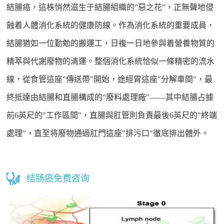
結腸癌，這株悄然滋生于結腸組織的"惡之花"，正無聲地侵
蝕着人體消化系統的健康防線。作為消化系統的重要成員，
結腸猶如一位勤勉的搬運工，日複一日地參與着營養物質的
精萃與代謝廢物的清運。整個消化系統恰似一條精密的流水
線，從食管這座"傳送帶"開始，途經胃這座"分解車間"，最
終抵達由結腸和直腸構成的"廢料處理廠"——其中結腸占據
前6英尺的"工作區間"，直腸與肛管則負責最後6英尺的"終端
處理"，直至将廢物通過肛門這座"排污口"徹底排出體外。
结肠癌免费咨询