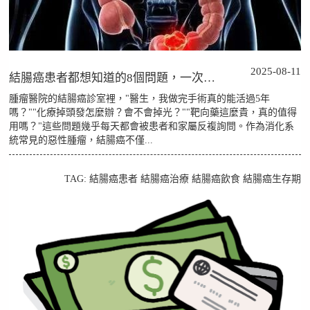
2025-08-11
結腸癌患者都想知道的8個問題，一次說清楚
腫瘤醫院的結腸癌診室裡，"醫生，我做完手術真的能活過5年
嗎？""化療掉頭發怎麼辦？會不會掉光？""靶向藥這麼貴，真的值得
用嗎？"這些問題幾乎每天都會被患者和家屬反複詢問。作為消化系
統常見的惡性腫瘤，結腸癌不僅...
TAG:
結腸癌患者
結腸癌治療
結腸癌飲食
結腸癌生存期