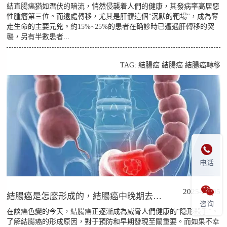
結直腸癌猶如潛伏的暗流，悄然侵襲着人們的健康，其發病率高居惡
性腫瘤第三位。而遠處轉移，尤其是肝髒這個"沉默的靶場"，成為奪
走生命的主要元兇。約15%~25%的患者在确診時已遭遇肝轉移的突
襲，另有半數患者...
TAG:
結腸癌
結腸癌
結腸癌轉移

电话

2025-07-05
結腸癌是怎麼形成的，結腸癌中晚期去哪家醫院？
咨询
在談癌色變的今天，結腸癌正逐漸成為威脅人們健康的“隐形殺手”。
了解結腸癌的形成原因，對于預防和早期發現至關重要。而如果不幸