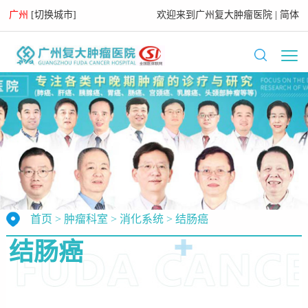
广州
[
切换城市
]
欢迎来到
广州复大肿瘤医院
|
简体
首页
>
肿瘤科室
>
消化系统
>
结肠癌
结肠癌